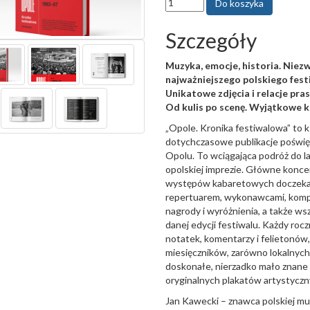
Szczegóły
Muzyka, emocje, historia. Niezw
najważniejszego polskiego fest
Unikatowe zdjęcia i relacje pr
Od kulis po scenę. Wyjątkowe 
„Opole. Kronika festiwalowa” to ks
dotychczasowe publikacje poświę
Opolu. To wciągająca podróż do lat
opolskiej imprezie. Główne koncer
występów kabaretowych doczekał
repertuarem, wykonawcami, komp
nagrody i wyróżnienia, a także w
danej edycji festiwalu. Każdy ro
notatek, komentarzy i felietonów
miesięczników, zarówno lokalnych,
doskonałe, nierzadko mało znane 
oryginalnych plakatów artystyczn
Jan Kawecki – znawca polskiej mu