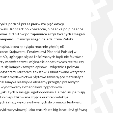
ykła podróż przez pierwsze pięć edycji
iwalu. Koncert po koncercie, piosenka po piosence.
asowe. Od hitów po tajemnice artystycznych zmagań.
kompendium muzycznego dziedzictwa Polski.
iążka, która spogląda znacznie głębiej niż
cone Krajowemu Festiwalowi Piosenki Polskiej w
 60., uginająca się od ilości znanych bądź nie faktów o
ty w amfiteatrze i większość dodatkowych recitali czy
a się kompleksowych opisów – włącznie z pełnym
ozytorami i autorami tekstów. Odnotowano wszystkie
szelakie wydawnictwa płytowe zawierające materiały z
cznik zamyka niezwykle obszerny przegląd prasowych
, wynotowany z dzienników, tygodników i
 jak i tych o zasięgu ogólnopolskim. Całość uzupełniają
lub niepublikowane zdjęcia oraz reprodukcje
ych i afiszy wykorzystywanych do promocji festiwalu.
zyki rozrywkowej. Jako entuzjasta big-beatu był główną