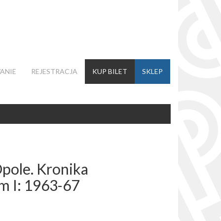
ANIE
REJESTRACJA
KUP BILET
SKLEP
pole. Kronika
m I: 1963-67