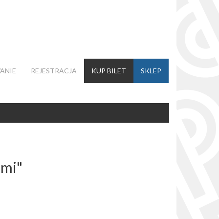
ANIE
REJESTRACJA
KUP BILET
SKLEP
 mi"