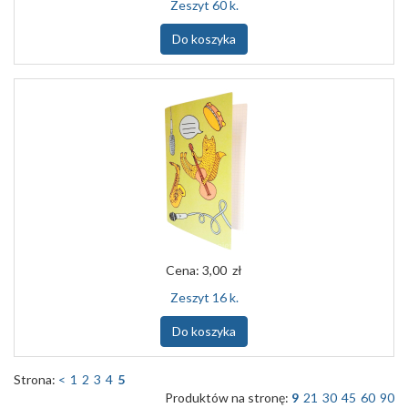
Zeszyt 60 k.
Do koszyka
Cena:
3,00 zł
Zeszyt 16 k.
Do koszyka
Strona:
<
1
2
3
4
5
Produktów na stronę:
9
21
30
45
60
90